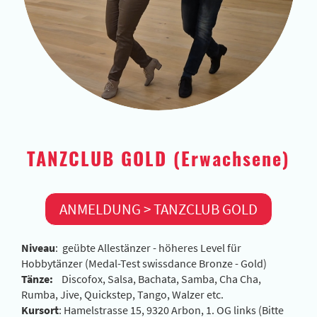
TANZCLUB GOLD (Erwachsene)
ANMELDUNG > TANZCLUB GOLD
Niveau
: geübte Allestänzer - höheres Level für
Hobbytänzer (Medal-Test swissdance Bronze - Gold)
Tänze:
Discofox, Salsa, Bachata, Samba, Cha Cha,
Rumba, Jive, Quickstep, Tango, Walzer etc.
Kursort
: Hamelstrasse 15, 9320 Arbon, 1. OG links (Bitte