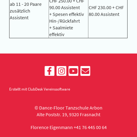
CHF 250.00 + CHF
ab 11 - 20 Paare
90.00 Assistent
CHF 230.00 + CHF
zusätzlich
+ Spesen effektiv
80.00 Assistent
Assistent
Hin-/Rückfahrt
+ Saalmiete
effektiv
Erstellt mit ClubDesk Vereinssoftware
© Dance-Floor Tanzschule Arbon
Alte Poststr. 19, 9320 Frasnacht
Florence Eigenmann +41 76 445 00 64