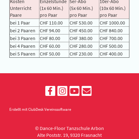
Kosten
Einzelstunde
5er-Abo
10er-Abo
Unterricht
(1x 60 Min.)
(5x 60 Min.)
(10x 60 Min.)
Paare
pro Paar
pro Paar
pro Paar
bei 1 Paar
CHF 110.00
CHF 530.00
CHF 1000.00
bei 2 Paaren
CHF 94.00
CHF 450.00
CHF 840.00
bei 3 Paaren
CHF 80.00
CHF 380.00
CHF 700.00
bei 4 Paaren
CHF 60.00
CHF 280.00
CHF 500.00
bei 5 Paaren
CHF 50.00
CHF 230.00
CHF 400.00
Erstellt mit ClubDesk Vereinssoftware
© Dance-Floor Tanzschule Arbon
Alte Poststr. 19, 9320 Frasnacht