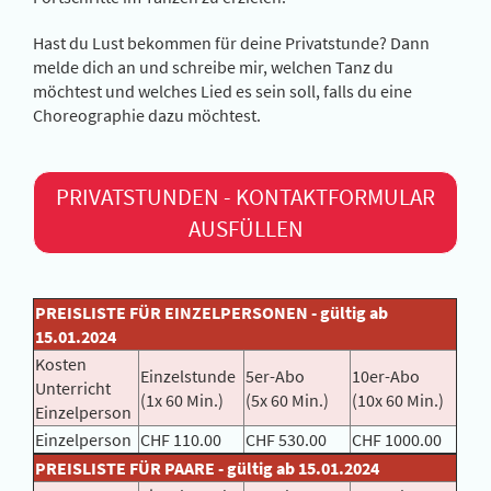
Hast du Lust bekommen für deine Privatstunde? Dann
melde dich an und schreibe mir, welchen Tanz du
möchtest und welches Lied es sein soll, falls du eine
Choreographie dazu möchtest.
PRIVATSTUNDEN - KONTAKTFORMULAR
AUSFÜLLEN
PREISLISTE FÜR EINZELPERSONEN - gültig ab
15.01.2024
Kosten
Einzelstunde
5er-Abo
10er-Abo
Unterricht
(1x 60 Min.)
(5x 60 Min.)
(10x 60 Min.)
Einzelperson
Einzelperson
CHF 110.00
CHF 530.00
CHF 1000.00
PREISLISTE FÜR PAARE - gültig ab 15.01.2024